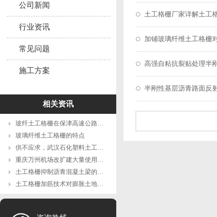
公司新闻
土工格栅厂家详解土工
行业资讯
加铺玻璃纤维土工格栅
常见问题
高强自粘抗裂贴处理半
施工方案
半刚性基层沥青路面反
相关资讯
玻纤土工格栅在保津高速公路中的应用
玻璃纤维土工格栅的特点
供不应求，武汉石化塑料土工格栅原料产量猛增7倍
重庆万州机场改扩建大量使用钢塑土工格栅
土工格栅抑制沥青混凝土梁的损伤分析
土工格栅加筋技术对膨胀土地质灾害的防治具有特殊效果