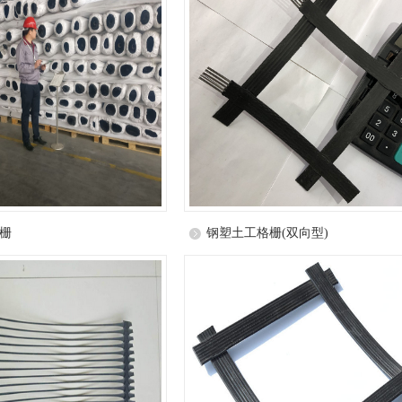
栅
钢塑土工格栅(双向型)