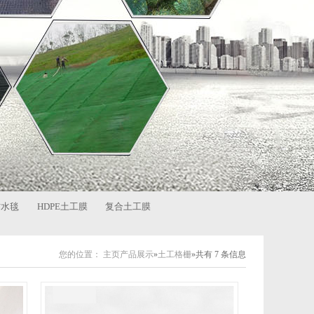
防水毯
HDPE土工膜
复合土工膜
您的位置：
主页
产品展示
»
土工格栅
»共有 7 条信息