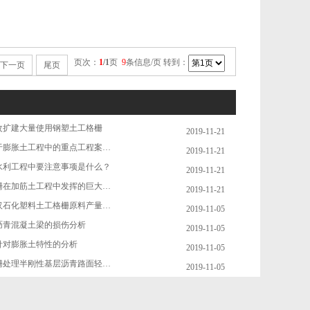
页次：
1
/1
页
9
条信息/页 转到：
下一页
尾页
改扩建大量使用钢塑土工格栅
2019-11-21
土工格栅应用于膨胀土工程中的重点工程案例介绍
2019-11-21
水利工程中要注意事项是什么？
2019-11-21
高强度土工格栅在加筋土工程中发挥的巨大作用
2019-11-21
供不应求，武汉石化塑料土工格栅原料产量猛增7倍
2019-11-05
沥青混凝土梁的损伤分析
2019-11-05
针对膨胀土特性的分析
2019-11-05
用玻纤土工格栅处理半刚性基层沥青路面轻度反射裂缝
2019-11-05