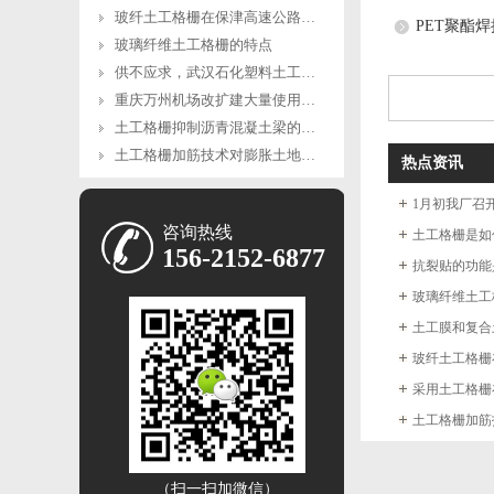
玻纤土工格栅在保津高速公路中的应用
PET聚酯
玻璃纤维土工格栅的特点
供不应求，武汉石化塑料土工格栅原料产量猛增7倍
重庆万州机场改扩建大量使用钢塑土工格栅
土工格栅抑制沥青混凝土梁的损伤分析
土工格栅加筋技术对膨胀土地质灾害的防治具有特殊效果
热点资讯
1月初我厂召开
咨询热线
土工格栅是如
156-2152-6877
抗裂贴的功能
玻璃纤维土工
玻纤土工格栅
（扫一扫加微信）