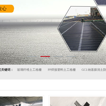
门关键词：
玻璃纤维土工格栅
PP焊接塑料土工格栅
GCL钠基膨润土