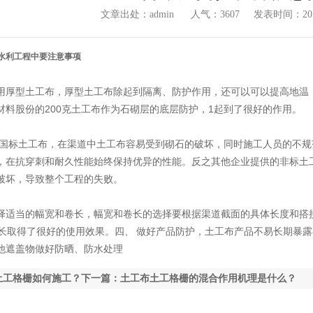
文章出处：admin
人气：3607
发表时间：2019-
水利工程中要注意事项
用厚型土工布，厚型土工布除起到隔离、防护作用，还可以可以提高地温
材料股份的200克土工布作为石砌层的底层防护，1起到了很好的作用。
用国标土工布，在渠道中土工布容易受到砌石的破坏，同时施工人员的不
，在抗穿刺和耐久性能始终保持优异的性能。反之其他企业提供的非标土
破坏，导致整个工程的失败。
择适当的幅宽和卷长，幅宽和卷长的选择要根据渠道截面的具体长度和搭
卷长取得了很好的使用效果。四、 做好产品防护，土工布产品不易长期暴
他遮盖物做好防晒、防水处理
土工格栅如何施工？
下一篇：土工布土工格栅的混合作用机理是什么？