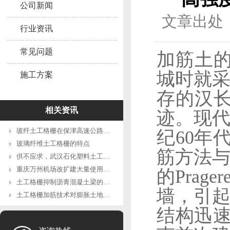
公司新闻
文章出处：
行业资讯
常见问题
加筋土
城时就
施工方案
存的汉
相关资讯
迹。现
玻纤土工格栅在保津高速公路中的应用
纪
60
年
玻璃纤维土工格栅的特点
筋方法
供不应求，武汉石化塑料土工格栅原料产量猛增7倍
重庆万州机场改扩建大量使用钢塑土工格栅
的
Prager
土工格栅抑制沥青混凝土梁的损伤分析
墙，引
土工格栅加筋技术对膨胀土地质灾害的防治具有特殊效果
结构迅