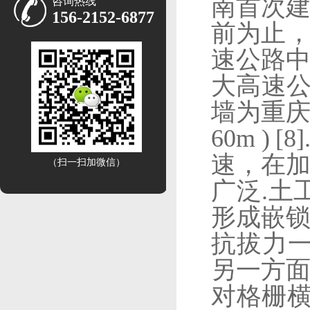
南首次
咨询热线
156-2152-6877
前为止
速公路
大高速
墙为重
60m ) [8]
速，在
（扫一扫加微信）
广泛
.
土
形成嵌
抗拔力
另一方
对格栅